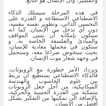
والمسير، وأن الإنسان هو التابع.
في هذه المرحلة سيمتلك الذكاء
الاصطناعي الاستطاعة و القدرة على
التحسين الذاتي، وتطوير نفسه بنفسه،
دون أي تدخل من الإنسان. كما أنه
سيكون بإمكانه أن يتبنى المواقف
والمبادئ والفلسفة الخاصة به. و
ستكون في مجملها معادية للإنسان،
بحيث ستخوض صراعا معه، وستحمل
في وحهه شعار موت الإنسان.
ويزداد الأمر خطورة مع الروبوتات،
فالذكاء الاصطناعي يستطيع أن يربط
بين علوم الحاسوب والهندسة
الميكانيكية، من أجل جعل الروبوتات
متمكنة من القدرة الحسية والحركية،
بالإضافة الى تمكينها من التفكير بشكل
أفضل من الإنسان.