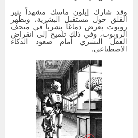
وقد شارك إيلون ماسك مشهداً يثير
القلق حول مستقبل البشرية، ويظهر
روبوت يعرض دماغاً بشرياً في متحف
الروبوت، وفي ذلك تلميح إلى انقراض
العقل البشري أمام صعود الذكاء
الاصطناعي.