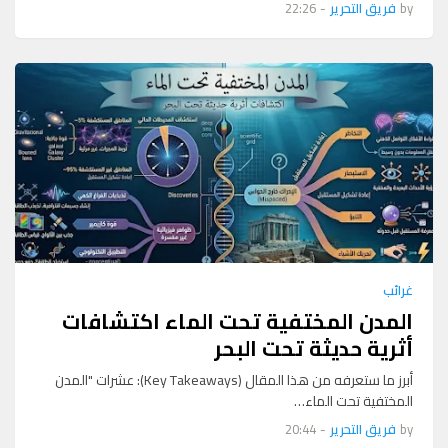
by
فريق التحرير
-
22:26
غرائب
المدن المختفية تحت الماء اكتشافات
أثرية حديثة تحت البحر
أبرز ما ستعرفه من هذا المقال (Key Takeaways): عشرات "المدن
المختفية تحت الماء…
by
فريق التحرير
-
20:44